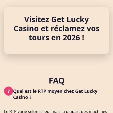
Visitez Get Lucky
Casino et réclamez vos
tours en 2026 !
FAQ
Quel est le RTP moyen chez Get Lucky
?
Casino ?
Le RTP varie selon le jeu, mais la plupart des machines