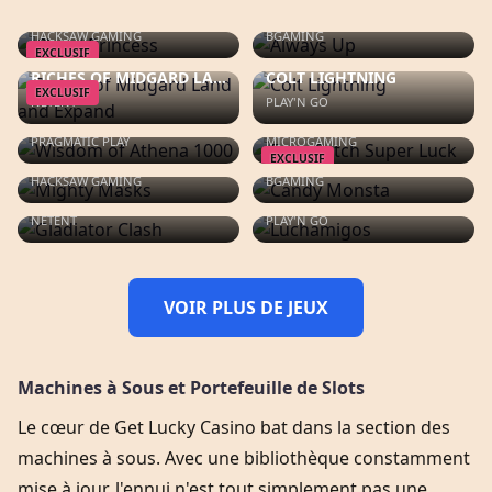
CLOUD PRINCESS
ALWAYS UP
HACKSAW GAMING
BGAMING
EXCLUSIF
RICHES OF MIDGARD LAND AND EXPAND
COLT LIGHTNING
EXCLUSIF
NETENT
PLAY'N GO
WISDOM OF ATHENA 1000
BASS CATCH SUPER LUCK
PRAGMATIC PLAY
MICROGAMING
MIGHTY MASKS
CANDY MONSTA
EXCLUSIF
HACKSAW GAMING
BGAMING
GLADIATOR CLASH
LUCHAMIGOS
NETENT
PLAY'N GO
VOIR PLUS DE JEUX
Machines à Sous et Portefeuille de Slots
Le cœur de Get Lucky Casino bat dans la section des
machines à sous. Avec une bibliothèque constamment
mise à jour, l'ennui n'est tout simplement pas une