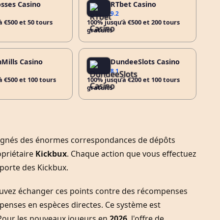
sses Casino
RTbet Casino
9.2
à €500 et 50 tours
100% jusqu’à €500 et 200 tours
gratuits
nMills Casino
DundeeSlots Casino
8.1
à €500 et 100 tours
100% jusqu’à €200 et 100 tours
gratuits
éloignés des énormes correspondances de dépôts
opriétaire
Kickbux
. Chaque action que vous effectuez
porte des Kickbux.
pouvez échanger ces points contre des récompenses
mpenses en espèces directes. Ce système est
. Pour les nouveaux joueurs en
2026
, l'offre de