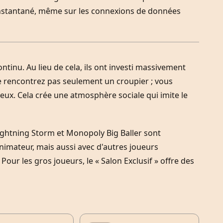
 instantané, même sur les connexions de données
ntinu. Au lieu de cela, ils ont investi massivement
ne rencontrez pas seulement un croupier ; vous
ux. Cela crée une atmosphère sociale qui imite le
Lightning Storm et Monopoly Big Baller sont
nimateur, mais aussi avec d'autres joueurs
ur les gros joueurs, le « Salon Exclusif » offre des