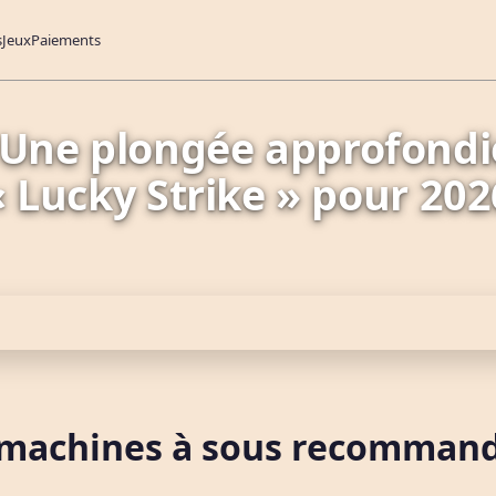
s
Jeux
Paiements
 Une plongée approfondi
« Lucky Strike » pour 202
machines à sous recommand