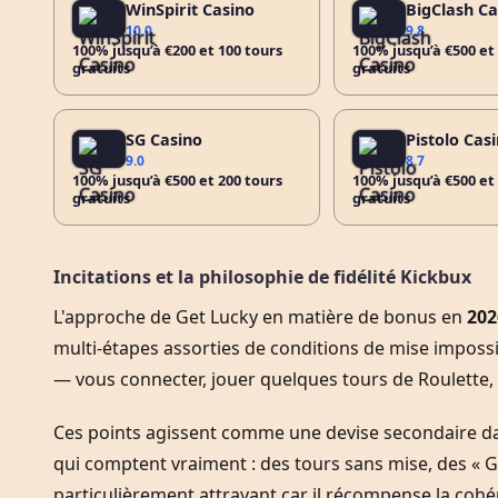
WinSpirit Casino
BigClash Ca
10.0
9.8
100% jusqu’à €200 et 100 tours
100% jusqu’à €500 et
gratuits
gratuits
SG Casino
Pistolo Cas
9.0
8.7
100% jusqu’à €500 et 200 tours
100% jusqu’à €500 et
gratuits
gratuits
Incitations et la philosophie de fidélité Kickbux
L'approche de Get Lucky en matière de bonus en
202
multi-étapes assorties de conditions de mise impossib
— vous connecter, jouer quelques tours de Roulette
Ces points agissent comme une devise secondaire da
qui comptent vraiment : des tours sans mise, des « 
particulièrement attrayant car il récompense la cohé