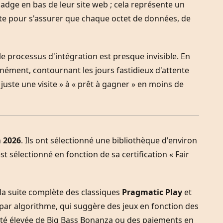
badge en bas de leur site web ; cela représente un
nte pour s'assurer que chaque octet de données, de
 le processus d'intégration est presque invisible. En
nément, contournant les jours fastidieux d'attente
juste une visite » à « prêt à gagner » en moins de
n
2026
. Ils ont sélectionné une bibliothèque d'environ
t sélectionné en fonction de sa certification « Fair
la suite complète des classiques
Pragmatic Play
et
 par algorithme, qui suggère des jeux en fonction des
ilité élevée de Big Bass Bonanza ou des paiements en