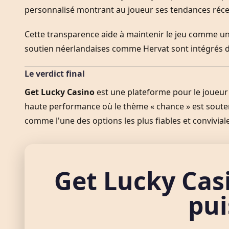
personnalisé montrant au joueur ses tendances réce
Cette transparence aide à maintenir le jeu comme une
soutien néerlandaises comme Hervat sont intégrés dan
Le verdict final
Get Lucky Casino
est une plateforme pour le joueur 
haute performance où le thème « chance » est souten
comme l'une des options les plus fiables et convivial
Get Lucky Casi
pui