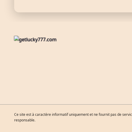
Ce site est à caractère informatif uniquement et ne fournit pas de servic
responsable.