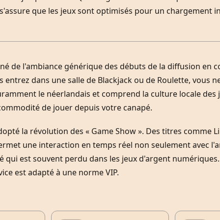
e s'assure que les jeux sont optimisés pour un chargement
gné de l'ambiance générique des débuts de la diffusion en co
s entrez dans une salle de Blackjack ou de Roulette, vous 
ramment le néerlandais et comprend la culture locale des je
a commodité de jouer depuis votre canapé.
 adopté la révolution des « Game Show ». Des titres comme 
ermet une interaction en temps réel non seulement avec l'a
ui est souvent perdu dans les jeux d'argent numériques. Po
rvice est adapté à une norme VIP.