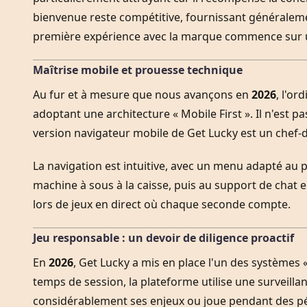
bienvenue reste compétitive, fournissant généraleme
première expérience avec la marque commence sur 
Maîtrise mobile et prouesse technique
Au fur et à mesure que nous avançons en
2026
, l'o
adoptant une architecture « Mobile First ». Il n'est
version navigateur mobile de Get Lucky est un chef
La navigation est intuitive, avec un menu adapté au
machine à sous à la caisse, puis au support de chat en
lors de jeux en direct où chaque seconde compte.
Jeu responsable : un devoir de diligence proactif
En
2026
, Get Lucky a mis en place l'un des systèmes «
temps de session, la plateforme utilise une surveill
considérablement ses enjeux ou joue pendant des péri