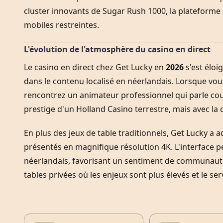
cluster innovants de Sugar Rush 1000, la plateform
mobiles restreintes.
L'évolution de l'atmosphère du casino en direct
Le casino en direct chez Get Lucky en
2026
s'est éloi
dans le contenu localisé en néerlandais. Lorsque vou
rencontrez un animateur professionnel qui parle cou
prestige d'un Holland Casino terrestre, mais avec l
En plus des jeux de table traditionnels, Get Lucky a
présentés en magnifique résolution 4K. L'interface p
néerlandais, favorisant un sentiment de communauté q
tables privées où les enjeux sont plus élevés et le se