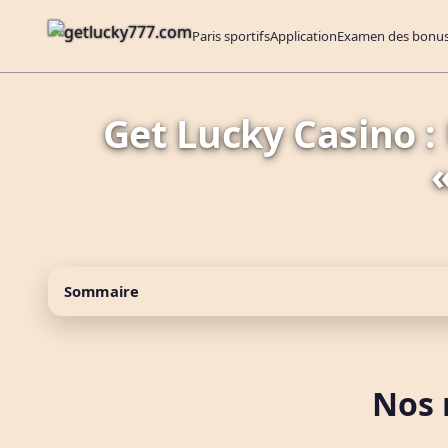
Paris sportifs
Application
Examen des bonu
Get Lucky Casino :
Sommaire
Nos 