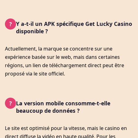
Y a-t-il un APK spécifique Get Lucky Casino
?
disponible ?
Actuellement, la marque se concentre sur une
expérience basée sur le web, mais dans certaines
régions, un lien de téléchargement direct peut être
proposé via le site officiel.
La version mobile consomme-t-elle
?
beaucoup de données ?
Le site est optimisé pour la vitesse, mais le casino en
direct diffuse la vidéo en haute qualité. Pour les