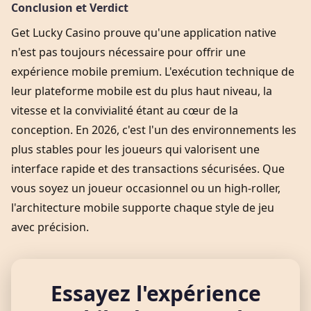
Conclusion et Verdict
Get Lucky Casino prouve qu'une application native
n'est pas toujours nécessaire pour offrir une
expérience mobile premium.
L'exécution technique de
leur plateforme mobile est du plus haut niveau, la
vitesse et la convivialité étant au cœur de la
conception.
En 2026, c'est l'un des environnements les
plus stables pour les joueurs qui valorisent une
interface rapide et des transactions sécurisées. Que
vous soyez un joueur occasionnel ou un high-roller,
l'architecture mobile supporte chaque style de jeu
avec précision.
Essayez l'expérience