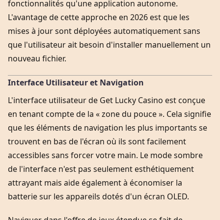
fonctionnalités qu'une application autonome.
L'avantage de cette approche en 2026 est que les
mises à jour sont déployées automatiquement sans
que l'utilisateur ait besoin d'installer manuellement un
nouveau fichier.
Interface Utilisateur et Navigation
L'interface utilisateur de Get Lucky Casino est conçue
en tenant compte de la « zone du pouce ». Cela signifie
que les éléments de navigation les plus importants se
trouvent en bas de l'écran où ils sont facilement
accessibles sans forcer votre main. Le mode sombre
de l'interface n'est pas seulement esthétiquement
attrayant mais aide également à économiser la
batterie sur les appareils dotés d'un écran OLED.
Naviguer dans l'offre de jeux étendue se fait de