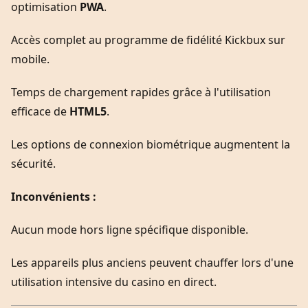
optimisation
PWA
.
Accès complet au programme de fidélité Kickbux sur
mobile.
Temps de chargement rapides grâce à l'utilisation
efficace de
HTML5
.
Les options de connexion biométrique augmentent la
sécurité.
Inconvénients :
Aucun mode hors ligne spécifique disponible.
Les appareils plus anciens peuvent chauffer lors d'une
utilisation intensive du casino en direct.