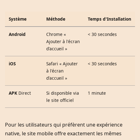
Système
Méthode
Temps d'Installation
Android
Chrome «
< 30 secondes
Ajouter à l'écran
d'accueil »
iOS
Safari « Ajouter
< 30 secondes
à l'écran
d'accueil »
APK
Direct
Si disponible via
1 minute
le site officiel
Pour les utilisateurs qui préfèrent une expérience
native, le site mobile offre exactement les mêmes