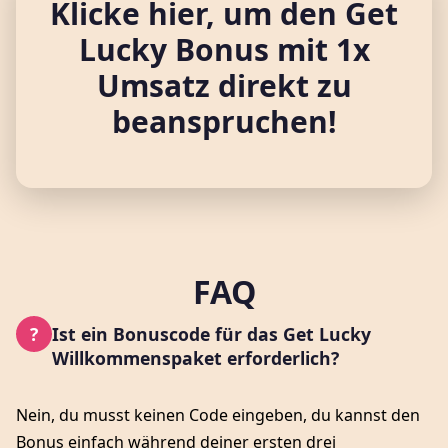
Klicke hier, um den Get
Lucky Bonus mit 1x
Umsatz direkt zu
beanspruchen!
FAQ
Ist ein Bonuscode für das Get Lucky
?
Willkommenspaket erforderlich?
Nein, du musst keinen Code eingeben, du kannst den
Bonus einfach während deiner ersten drei