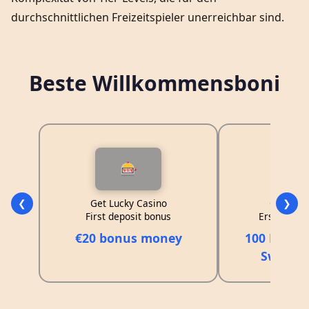
durchschnittlichen Freizeitspieler unerreichbar sind.
Beste Willkommensboni
🎰

Get Lucky Casino
Get Luck
❮
❯
First deposit bonus
Ersteinzah
€20 bonus money
100 EXTRA
Sweet 