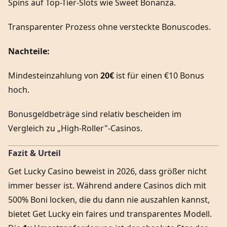
Spins auf Top-Tier-Slots wie Sweet Bonanza.
Transparenter Prozess ohne versteckte Bonuscodes.
Nachteile:
Mindesteinzahlung von
20€
ist für einen €10 Bonus
hoch.
Bonusgeldbeträge sind relativ bescheiden im
Vergleich zu „High-Roller"-Casinos.
Fazit & Urteil
Get Lucky Casino beweist in 2026, dass größer nicht
immer besser ist. Während andere Casinos dich mit
500% Boni locken, die du dann nie auszahlen kannst,
bietet Get Lucky ein faires und transparentes Modell.