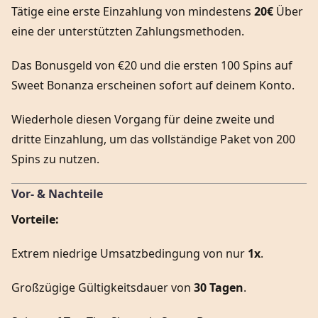
Tätige eine erste Einzahlung von mindestens
20€
Über
eine der unterstützten Zahlungsmethoden.
Das Bonusgeld von €20 und die ersten 100 Spins auf
Sweet Bonanza erscheinen sofort auf deinem Konto.
Wiederhole diesen Vorgang für deine zweite und
dritte Einzahlung, um das vollständige Paket von 200
Spins zu nutzen.
Vor- & Nachteile
Vorteile:
Extrem niedrige Umsatzbedingung von nur
1x
.
Großzügige Gültigkeitsdauer von
30 Tagen
.