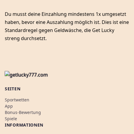
Du musst deine Einzahlung mindestens 1x umgesetzt
haben, bevor eine Auszahlung möglich ist. Dies ist eine
Standardregel gegen Geldwäsche, die Get Lucky
streng durchsetzt.
SEITEN
Sportwetten
App
Bonus-Bewertung
Spiele
INFORMATIONEN