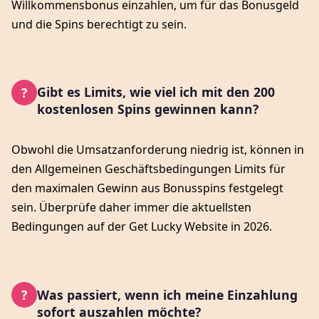
Willkommensbonus einzahlen, um für das Bonusgeld
und die Spins berechtigt zu sein.
Gibt es Limits, wie viel ich mit den 200
?
kostenlosen Spins gewinnen kann?
Obwohl die Umsatzanforderung niedrig ist, können in
den Allgemeinen Geschäftsbedingungen Limits für
den maximalen Gewinn aus Bonusspins festgelegt
sein. Überprüfe daher immer die aktuellsten
Bedingungen auf der Get Lucky Website in 2026.
Was passiert, wenn ich meine Einzahlung
?
sofort auszahlen möchte?